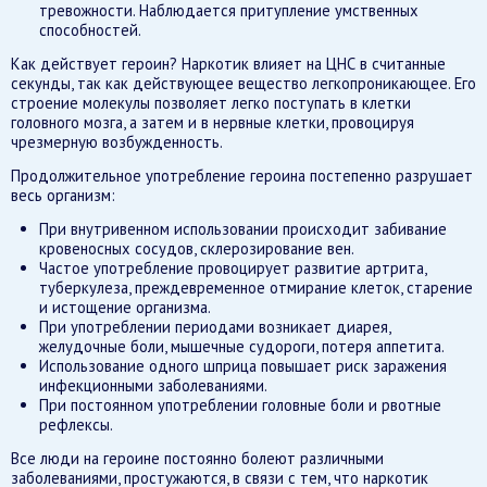
тревожности. Наблюдается притупление умственных
способностей.
Как действует героин? Наркотик влияет на ЦНС в считанные
секунды, так как действующее вещество легкопроникающее. Его
строение молекулы позволяет легко поступать в клетки
головного мозга, а затем и в нервные клетки, провоцируя
чрезмерную возбужденность.
Продолжительное употребление героина постепенно разрушает
весь организм:
При внутривенном использовании происходит забивание
кровеносных сосудов, склерозирование вен.
Частое употребление провоцирует развитие артрита,
туберкулеза, преждевременное отмирание клеток, старение
и истощение организма.
При употреблении периодами возникает диарея,
желудочные боли, мышечные судороги, потеря аппетита.
Использование одного шприца повышает риск заражения
инфекционными заболеваниями.
При постоянном употреблении головные боли и рвотные
рефлексы.
Все люди на героине постоянно болеют различными
заболеваниями, простужаются, в связи с тем, что наркотик