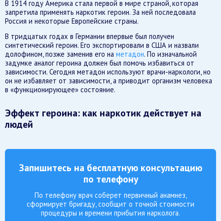
В 1914 году Америка стала первой в мире страной, которая
запретила применять наркотик героин. За ней последовала
Россия и некоторые Европейские страны.
В тридцатых годах в Германии впервые был получен
синтетический героин. Его экспортировали в США и назвали
долофином, позже заменив его на
метадон
. По изначальной
задумке аналог героина должен был помочь избавиться от
зависимости. Сегодня метадон используют врачи-наркологи, но
он не избавляет от зависимости, а приводит организм человека
в «функционирующее» состояние.
Эффект героина: как наркотик действует на
людей
Запишитесь на бесплатную консультацию
по телефону
По телефону врач соберет первичный анамнез,
сформирует бригаду, сообщит о точной стоимости
процедуры и времени прибытия нарколога.