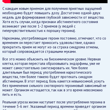
С каждым новым приемом для получения приятных ощущений
необходимо будет повышать дозу. Достаточно одной-двух
недель для формирования глубокой зависимости от вещества.
Хотя есть случаи, когда признаки абстинентного состояния
возникают уже после 1-2 приемов (у людей с
гиперчувствительностью к порошку героина).
Наркоманы, употребляющие героин постоянно, отмечают, что со
временем он перестает приносить удовольствие, однако
прекратить прием не могут из-за страха синдрома отмены,
который сопровождается страшными муками.
Все это можно объяснить на биохимическом уровне. Нервная
клетка, которая перестала образовывать эндорфины, уже не
может самостоятельно синтезировать их. Чем более
длительным был период употребления наркотического
вещества, тем более тяжело будет протекать синдром
абстиненции. В этот период боль кажется невыносимой, уснуть
без применения сильного снотворного героиновый зависимый не
может. Организм истощается, так как в это время невозможно
пить и есть.
Реальная угроза жизни наступает после употребления героина в
течение 5-6 лет. Указанный период времени приведет организм