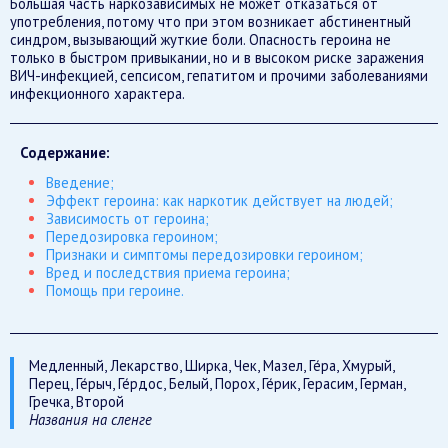
Большая часть наркозависимых не может отказаться от
употребления, потому что при этом возникает абстинентный
синдром, вызывающий жуткие боли. Опасность героина не
только в быстром привыкании, но и в высоком риске заражения
ВИЧ-инфекцией, сепсисом, гепатитом и прочими заболеваниями
инфекционного характера.
Содержание:
Введение;
Эффект героина: как наркотик действует на людей;
Зависимость от героина;
Передозировка героином;
Признаки и симптомы передозировки героином;
Вред и последствия приема героина;
Помощь при героине.
Медленный, Лекарство, Ширка, Чек, Мазел, Ге́ра, Хмурый,
Перец, Ге́рыч, Ге́рдос, Белый, Порох, Ге́рик, Герасим, Герман,
Гречка, Второй
Названия на сленге