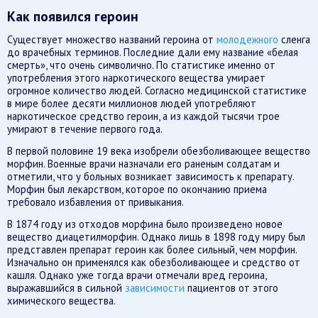
Как появился героин
Существует множество названий героина от
молодежного
сленга
до врачебных терминов. Последние дали ему название «белая
смерть», что очень символично. По статистике именно от
употребления этого наркотического вещества умирает
огромное количество людей. Согласно медицинской статистике
в мире более десяти миллионов людей употребляют
наркотическое средство героин, а из каждой тысячи трое
умирают в течение первого года.
В первой половине 19 века изобрели обезболивающее вещество
морфин. Военные врачи назначали его раненым солдатам и
отметили, что у больных возникает зависимость к препарату.
Морфин был лекарством, которое по окончанию приема
требовало избавления от привыкания.
В 1874 году из отходов морфина было произведено новое
вещество диацетилморфин. Однако лишь в 1898 году миру был
представлен препарат героин как более сильный, чем морфин.
Изначально он применялся как обезболивающее и средство от
кашля. Однако уже тогда врачи отмечали вред героина,
выражавшийся в сильной
зависимости
пациентов от этого
химического вещества.