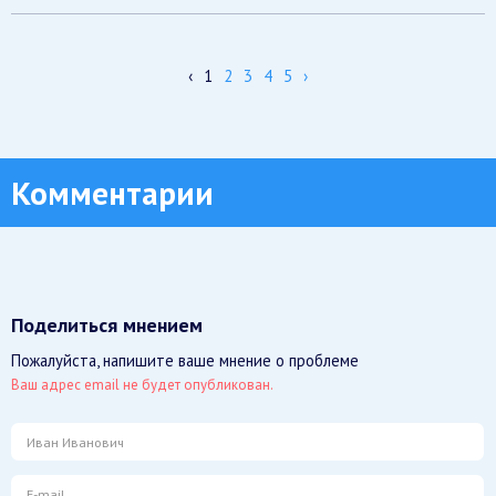
ТОП-11 стран по употреблению наркотиков
Существуют различные показатели и статистические данные,
по которым можно анализировать существующие в стране
проблемы, связанные с употреблением наркотиков. Например,
одним из таких показателей является количество людей,
которых наказали за употребление психоактивных веществ.
Также благодаря исследованиям можно даже определить
индивидуальный уровень употребления наркотиков.
‹
1
2
3
4
5
›
Комментарии