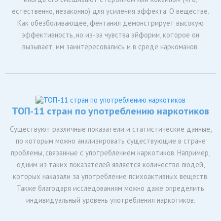
Злоупотребление фентанилом: действие,
симптомы и лечение
Фентанил является опиоидным анальгетиком, который
используется в качестве сильного обезболивающего
препарата, например, при операциях или в послеоперационный
период. Сам фентанил имеет кратковременное действие, но
иногда его смешивают с героином или кокаином (что,
естественно, незаконно) для усиления эффекта. О веществе.
Как обезболивающее, фентанил демонстрирует высокую
эффективность, но из-за чувства эйфории, которое он
вызывает, им заинтересовались и в среде наркоманов.