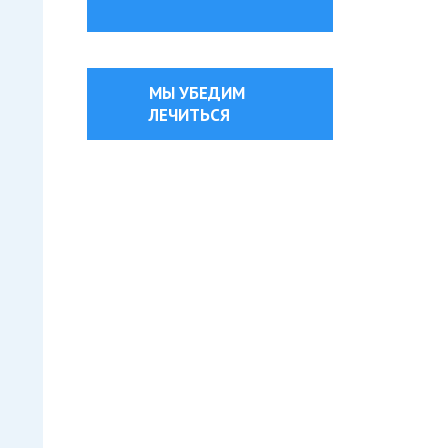
МЫ УБЕДИМ
ЛЕЧИТЬСЯ