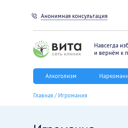
Анонимная консультация
Навсегда из
и вернём к 
Алкоголизм
Наркоман
Главная
Игромания