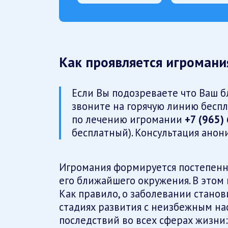
Как проявляется игромани
Если Вы подозреваете что Ваш б
звоните на горячую линию бесп
по лечению игромании
+7 (965)
бесплатный). Консультация анон
Игромания формируется постепенно
его ближайшего окружения. В этом 
Как правило, о заболевании станов
стадиях развития с неизбежным н
последствий во всех сферах жизни: