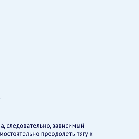
у
 а, следовательно, зависимый
амостоятельно преодолеть тягу к