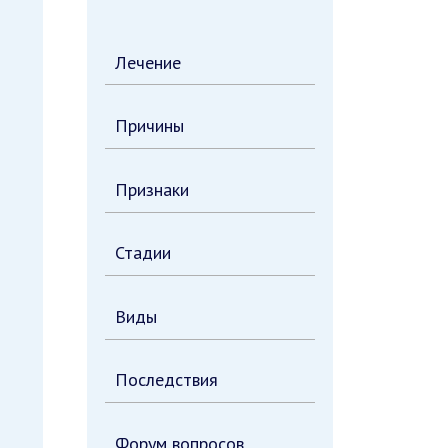
Лечение
Причины
Признаки
Стадии
Виды
Последствия
Форум вопросов