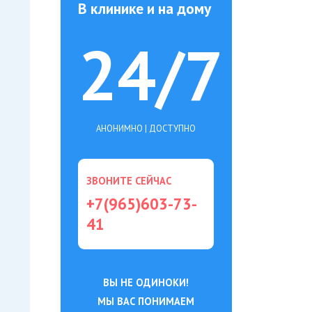
В клинике и на дому
24/7
АНОНИМНО | ДОСТУПНО
ЗВОНИТЕ СЕЙЧАС
+7(965)603-73-
41
ВЫ НЕ ОДИНОКИ!
МЫ ВАС ПОНИМАЕМ