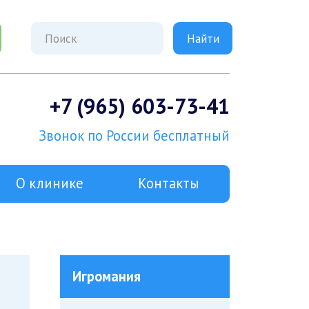
+7 (965) 603-73-41
Звонок по России бесплатный
О клинике
Контакты
Игромания