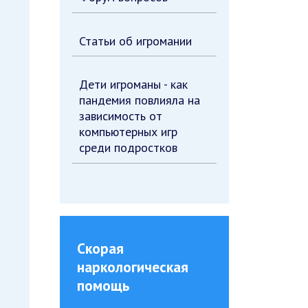
Статьи об игромании
Дети игроманы - как
пандемия повлияла на
зависимость от
компьютерных игр
среди подростков
Скорая
наркологическая
помощь