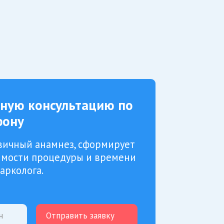
тную консультацию по
фону
вичный анамнез, сформирует
оимости процедуры и времени
арколога.
Отправить заявку