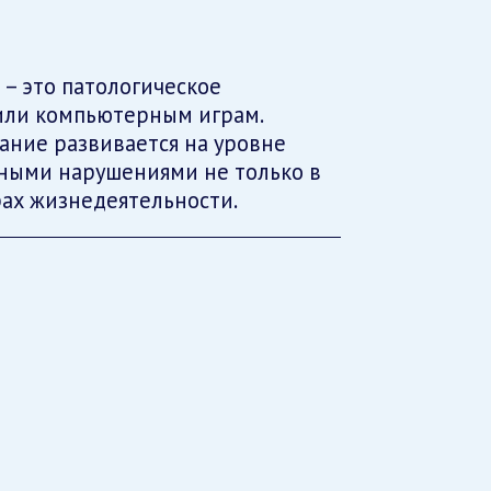
я
– это патологическое
или компьютерным играм.
ание развивается на уровне
зными нарушениями не только в
рах жизнедеятельности.